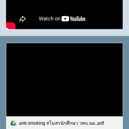
anti-smoking สโมสรนักศึกษา วพบ.นม..pdf