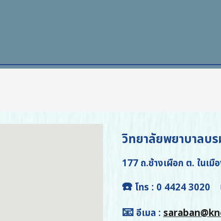
วิทยาลัยพยาบาลบร
177 ถ.ช้างเผือก ต. ในเมื
☎️
โทร
: 0 4424 3020
📧
อีเมล
:
saraban@knc