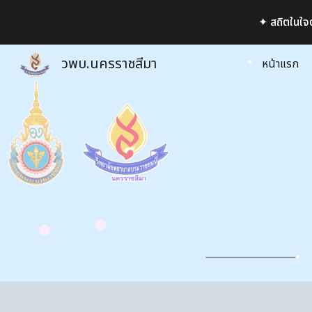
✦ สถิตในใจต
Sk
วพบ.นครราชสีมา
หน้าแรก